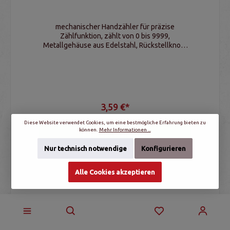
mechanischer Handzähler für präzise
Zählfunktion, zählt von 0 bis 9999,
Metallgehäuse aus Edelstahl, Rückstellknopf
und Fingerringhalter
3,59 €*
Diese Website verwendet Cookies, um eine bestmögliche Erfahrung bieten zu
können.
Mehr Informationen ...
In den Warenkorb
Nur technisch notwendige
Konfigurieren
Alle Cookies akzeptieren