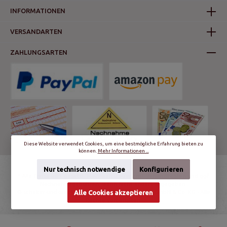
INFORMATIONEN
VERSANDARTEN
ZAHLUNGSARTEN
Diese Website verwendet Cookies, um eine bestmögliche Erfahrung bieten zu
können.
Mehr Informationen ...
Nur technisch notwendige
Konfigurieren
* Alle Preise inkl. gesetzl. Mehrwertsteuer zzgl.
Versandkosten
und ggf.
Nachnahmegebühren, wenn nicht anders angegeben.
© schalter-und-steckdosen.de | World Trading Net GmbH & Co. KG - Alle
Alle Cookies akzeptieren
Rechte vorbehalten.