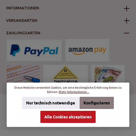
INFORMATIONEN
VERSANDARTEN
ZAHLUNGSARTEN
Diese Website verwendet Cookies, um eine bestmögliche Erfahrung bieten zu
können.
Mehr Informationen ...
Nur technisch notwendige
Konfigurieren
* Alle Preise inkl. gesetzl. Mehrwertsteuer zzgl.
Versandkosten
und ggf.
Nachnahmegebühren, wenn nicht anders angegeben.
© schalter-und-steckdosen.de | World Trading Net GmbH & Co. KG - Alle
Alle Cookies akzeptieren
Rechte vorbehalten.