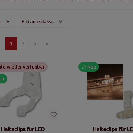
is
Effizienzklasse
1
2
ld wieder verfügbar
Neu
eu
Halteclips für LED
Halteclips für L