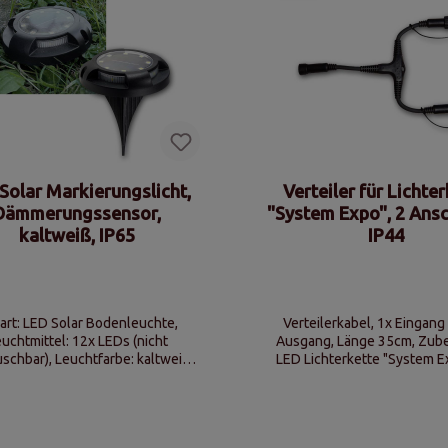
Solar Markierungslicht,
Verteiler für Lichte
Dämmerungssensor,
"System Expo", 2 Ansc
kaltweiß, IP65
IP44
art: LED Solar Bodenleuchte,
Verteilerkabel, 1x Eingang
uchtmittel: 12x LEDs (nicht
Ausgang, Länge 35cm, Zub
Leuchtfarbe: kaltweiß,
LED Lichterkette "System Ex
Schutzklasse: IP65
Innen- und Außenbere