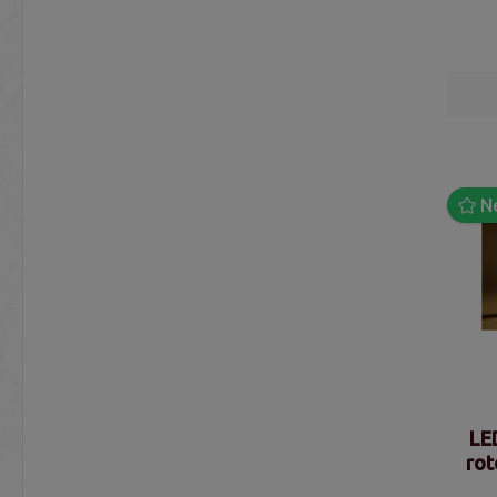
N
LE
rot