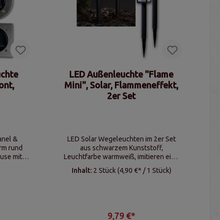
uchte
LED Außenleuchte "Flame
ont,
Mini", Solar, Flammeneffekt,
2er Set
anel &
LED Solar Wegeleuchten im 2er Set
rm rund
aus schwarzem Kunststoff,
äuse mit
Leuchtfarbe warmweiß, imitieren eine
 kaltweiß
Flamme, Dämmerungssensor, IP44
Inhalt:
2 Stück
(4,90 €* / 1 Stück)
9,79 €*