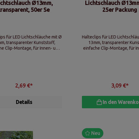
ichtschlauch Ø13mm,
Lichtschlauch Ø13mm,
transparent, 50er Se
25er Packung
ips für LED Lichtschläuche mit Ø
Halteclips für LED Lichtschlä
m, transparenter Kunststoff,
13mm, transparenter Kuns
he Clip-Montage, für Innen- und
einfache Clip-Montage, für I
Außenanwendungen
Außenanwendunge
2,69 €*
3,09 €*
Details
In den Warenko
Neu