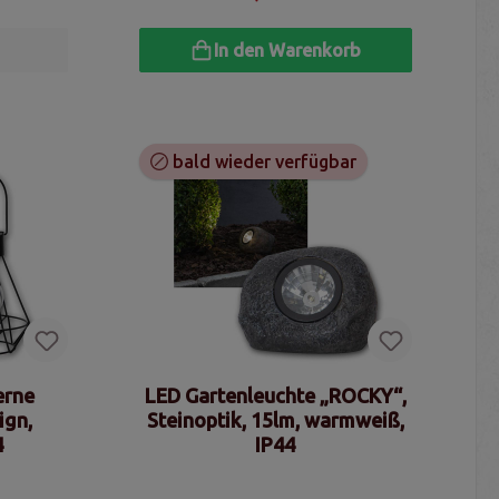
In den Warenkorb
bald wieder verfügbar
erne
LED Gartenleuchte „ROCKY“,
ign,
Steinoptik, 15lm, warmweiß,
4
IP44