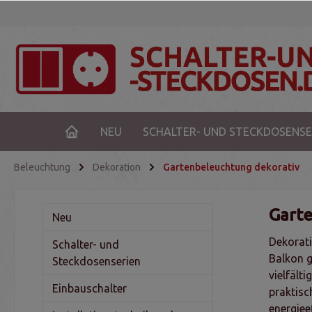
NEU
SCHALTER- UND STECKDOSENSE
Beleuchtung
Dekoration
Gartenbeleuchtung dekorativ
Garte
Neu
Dekorati
Schalter- und
Balkon g
Steckdosenserien
vielfält
Einbauschalter
praktisc
energiee