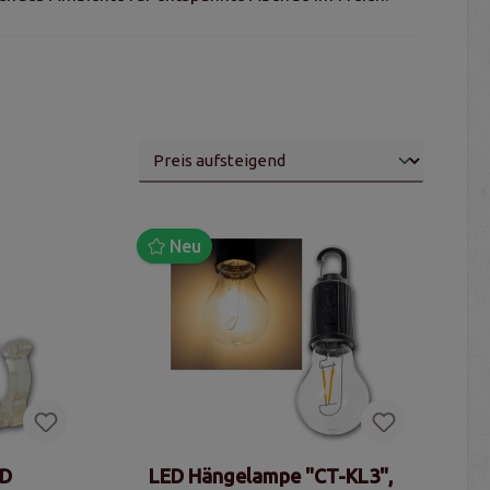
Neu
ED
LED Hängelampe "CT-KL3",