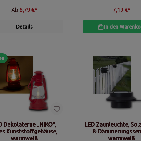
Ab
6,79 €*
7,19 €*
Details
In den Warenko
eu
D Dekolaterne „NIKO“,
LED Zaunleuchte, Sol
es Kunststoffgehäuse,
& Dämmerungssen
warmweiß
warmweiß