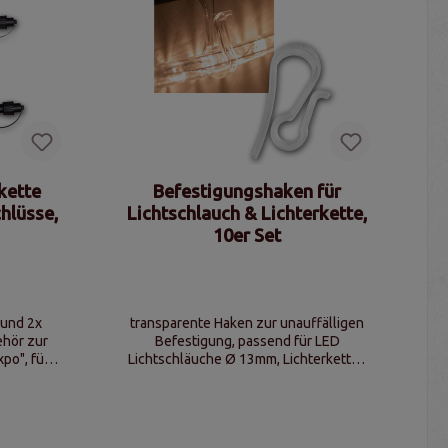
rkette
Befestigungshaken für
hlüsse,
Lichtschlauch & Lichterkette,
10er Set
 und 2x
transparente Haken zur unauffälligen
ehör zur
Befestigung, passend für LED
po", für
Lichtschläuche Ø 13mm, Lichterketten
ich
& Vorhänge, werkzeugfreie Montage,
wiederverwendbar und
wetterbeständig