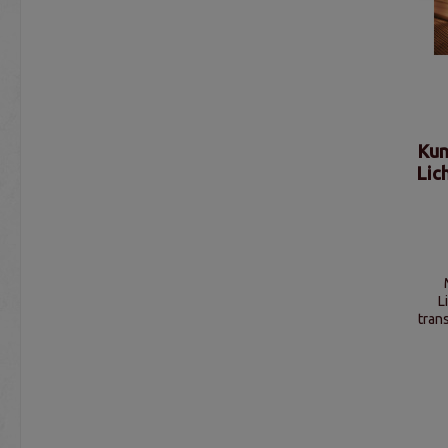
Kun
Lic
L
tran
Clip