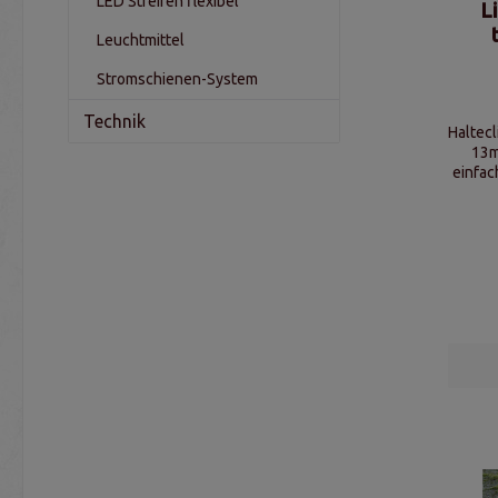
LED Streifen flexibel
L
Leuchtmittel
Stromschienen-System
Technik
Haltecl
13m
einfac