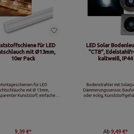
ststoffschiene für LED
LED Solar Bodenle
htschlauch mit Ø13mm,
"CTB", Edelstahlfr
10er Pack
kaltweiß, IP44
Montageschienen für LED
Bodenstrahler mit Solarp
ichtschläuche mit Ø 13mm,
Dämmerungssensor, Baufo
sparenter Kunststoff, einfache
oder eckig, Kunststoffgeh
-Montage, Länge je Schiene ca.
Edelstahl-Front, Leuchtfarbe
250mm
9,39 €*
Ab
9,49 €*