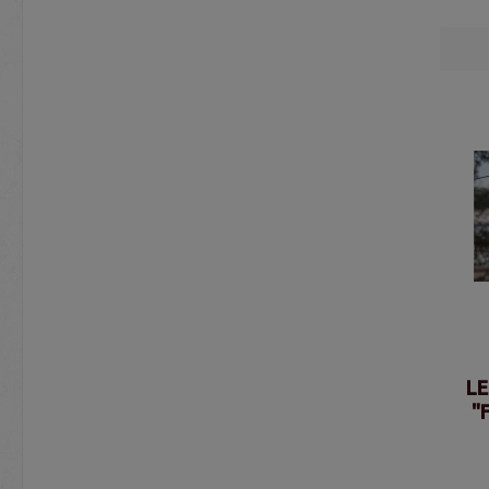
LE
"F