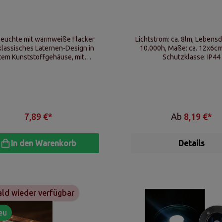
euchte mit warmweiße Flacker
Lichtstrom: ca. 8lm, Lebensdauer: ca.
klassisches Laternen-Design in
10.000h, Maße: ca. 12x6cm (ØxH),
tem Kunststoffgehäuse, mit
Schutzklasse: IP44
ngebügel oder zum Aufstellen,
Batteriebetrieb
7,89 €*
Ab
8,19 €*
In den Warenkorb
Details
ld wieder verfügbar
eu