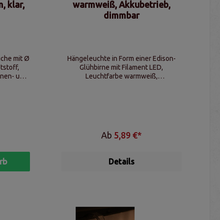
 klar,
warmweiß, Akkubetrieb,
dimmbar
uche mit Ø
Hängeleuchte in Form einer Edison-
tstoff,
Glühbirne mit Filament LED,
nnen- und
Leuchtfarbe warmweiß,
n
Karabinerhaken zum Aufhängen, 3-
stufig dimmbar
Ab
5,89 €*
rb
Details