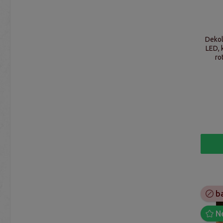
Dekol
LED, 
ro
Aufhä
ba
N