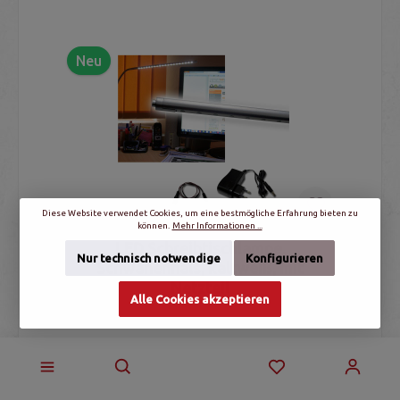
Neu
Diese Website verwendet Cookies, um eine bestmögliche Erfahrung bieten zu
können.
Mehr Informationen ...
LED Schreibtischlampe,
Nur technisch notwendige
Konfigurieren
Schwanenhals, kaltweiß, mit
Netzteil
Alle Cookies akzeptieren
LED Schreibtischleuchte mit flexiblem
Schwanenhals, Lichtfarbe: kaltweiß,
Ein-/Ausschalter am Lampenkopf, Befestigung: