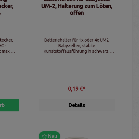
ecker,
UM-2, Halterung zum Löten,
ß
offen
tecker,
Batteriehalter für 1x oder 4x UM2
VC -
Babyzellen, stabile
: max.
Kunststoffausführung in schwarz,
enden
Lötösen für sicheren und schnellen
Anschluss, für Elektronikprojekte,
Modellbau & Reparaturen
0,19 €*
rb
Details
Neu