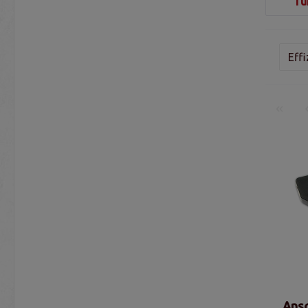
Tü
Eff
Ansc