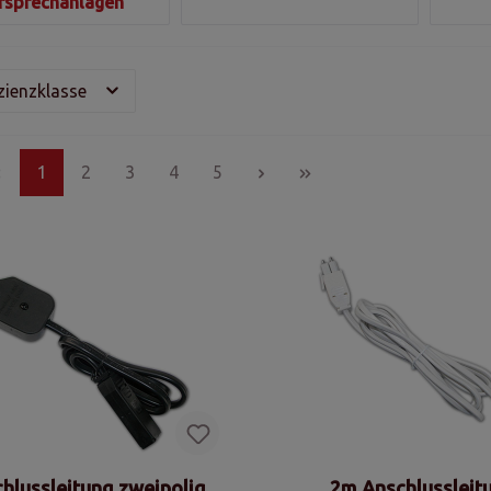
rsprechanlagen
izienzklasse
1
2
3
4
5
hlussleitung zweipolig,
2m Anschlussleit