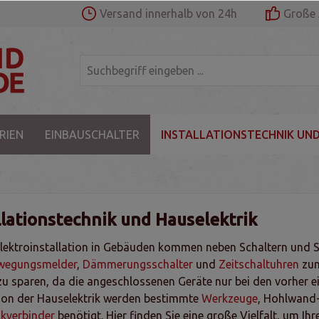
Versand innerhalb von 24h
Große 
RIEN
EINBAUSCHALTER
INSTALLATIONSTECHNIK UND
llationstechnik und Hauselektrik
Elektroinstallation in Gebäuden kommen neben Schaltern und
wegungsmelder
,
Dämmerungsschalter
und
Zeitschaltuhren
zum
zu sparen, da die angeschlossenen Geräte nur bei den vorher ei
tion der Hauselektrik werden bestimmte
Werkzeuge
, Hohlwand
ckverbinder
benötigt. Hier finden Sie eine große Vielfalt, um I