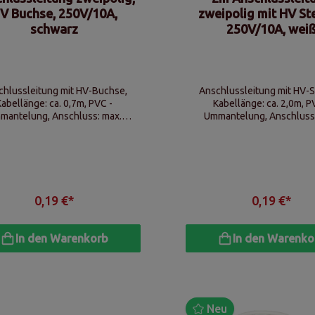
V Buchse, 250V/10A,
zweipolig mit HV St
schwarz
250V/10A, wei
chlussleitung mit HV-Buchse,
Anschlussleitung mit HV-S
Kabellänge: ca. 0,7m, PVC -
Kabellänge: ca. 2,0m, P
mantelung, Anschluss: max.
Ummantelung, Anschluss
50V/10A, Anschlussbox für
250V/10A, offene Kabel
Stromkabel
0,19 €*
0,19 €*
In den Warenkorb
In den Warenko
Neu