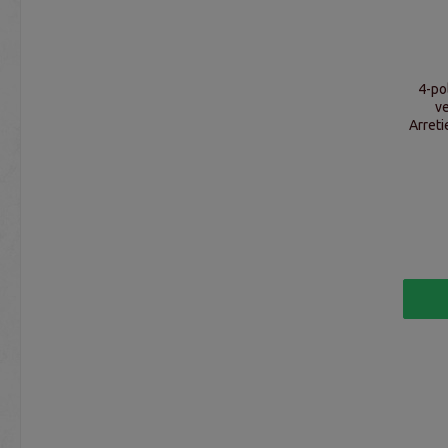
4-po
v
Arreti
RGB-C