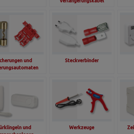
Verlängerungskabel
icherungen und
Steckverbinder
erungsautomaten
ürklingeln und
Werkzeuge
Ze