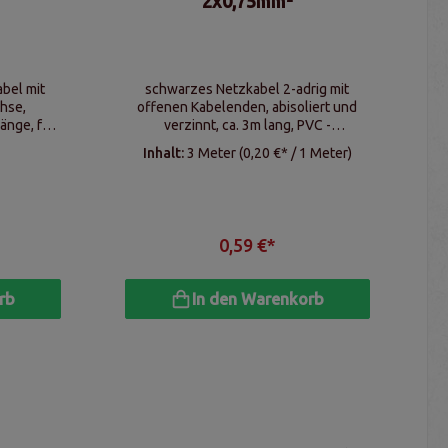
2x0,75mm²
bel mit
schwarzes Netzkabel 2-adrig mit
hse,
offenen Kabelenden, abisoliert und
änge, für
verzinnt, ca. 3m lang, PVC -
tleisten
Ummantelung
Inhalt:
3 Meter
(0,20 €* / 1 Meter)
0,59 €*
rb
In den Warenkorb