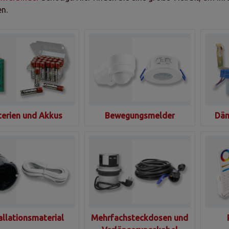
en.
terien und Akkus
Bewegungsmelder
Däm
allationsmaterial
Mehrfachsteckdosen und