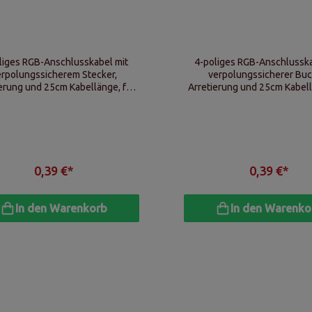
liges RGB-Anschlusskabel mit
4-poliges RGB-Anschlusska
erpolungssicherem Stecker,
verpolungssicherer Buc
erung und 25cm Kabellänge, für
Arretierung und 25cm Kabell
ontroller und LED Lichtleisten
RGB-Controller und LED Lich
0,39 €*
0,39 €*
In den Warenkorb
In den Warenko