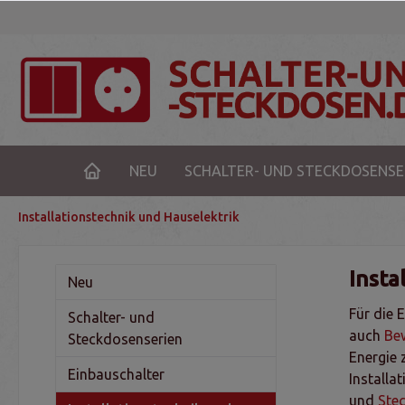
NEU
SCHALTER- UND STECKDOSENSE
Installationstechnik und Hauselektrik
Insta
Neu
Für die 
Schalter- und
auch
Be
Steckdosenserien
Energie 
Einbauschalter
Installa
und
Ste