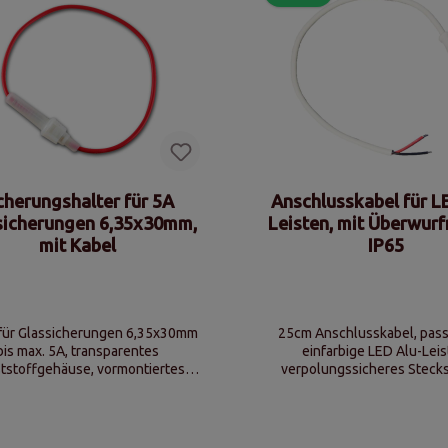
cherungshalter für 5A
Anschlusskabel für L
sicherungen 6,35x30mm,
Leisten, mit Überwurf
mit Kabel
IP65
 für Glassicherungen 6,35x30mm
25cm Anschlusskabel, pass
bis max. 5A, transparentes
einfarbige LED Alu-Leis
tstoffgehäuse, vormontiertes
verpolungssicheres Steck
0mm langes Anschlusskabel
Schutzklasse IP65