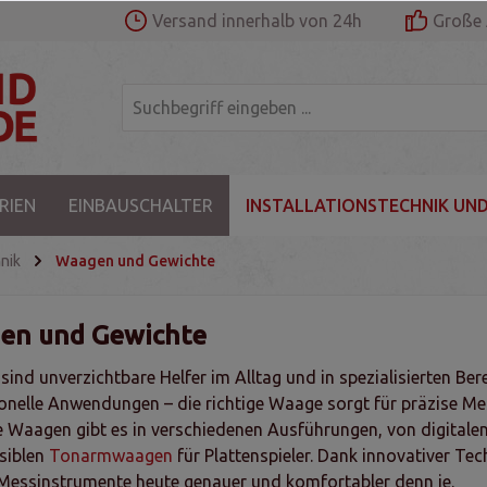
Versand innerhalb von 24h
Große 
RIEN
EINBAUSCHALTER
INSTALLATIONSTECHNIK UND
nik
Waagen und Gewichte
en und Gewichte
ind unverzichtbare Helfer im Alltag und in spezialisierten Ber
onelle Anwendungen – die richtige Waage sorgt für präzise Me
Waagen gibt es in verschiedenen Ausführungen, von digitale
siblen
Tonarmwaagen
für Plattenspieler. Dank innovativer T
 Messinstrumente heute genauer und komfortabler denn je.