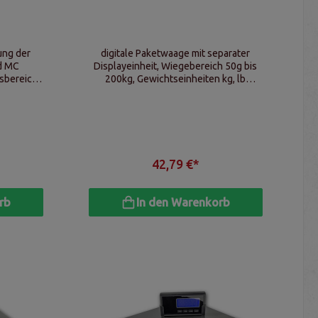
ung der
digitale Paketwaage mit separater
d MC
Displayeinheit, Wiegebereich 50g bis
bereich:
200kg, Gewichtseinheiten kg, lb
+/- 0,01g,
(Pfund), oz (Unzen), Funktionen Tara,
eiten
Auto-Null, Zählfunktion
42,79 €*
rb
In den Warenkorb