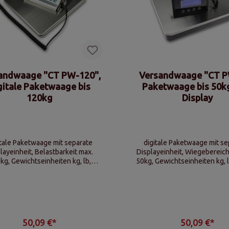
andwaage "CT PW-120",
Versandwaage "CT P
gitale Paketwaage bis
Paketwaage bis 50k
120kg
Display
tale Paketwaage mit separate
digitale Paketwaage mit se
layeinheit, Belastbarkeit max.
Displayeinheit, Wiegebereich
kg, Gewichtseinheiten kg, lb,
50kg, Gewichtseinheiten kg, l
unktionen Tara, Auto-Null,
oz (Unzen), Tarafunkti
unktion, Batterie oder Netzteil
50,09 €*
50,09 €*