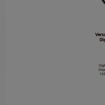
Vers
Di
Digi
Disp
120
F
Zählf