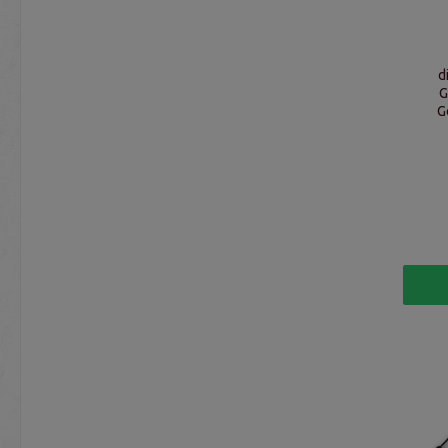
d
G
G
F
Zählf