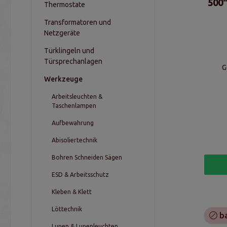
500"
Thermostate
Transformatoren und
Netzgeräte
Türklingeln und
Türsprechanlagen
G
Werkzeuge
Gewic
Arbeitsleuchten &
Taschenlampen
Aufbewahrung
Abisoliertechnik
Bohren Schneiden Sägen
ESD & Arbeitsschutz
Kleben & Klett
Löttechnik
ba
Lupen & Lupenleuchten