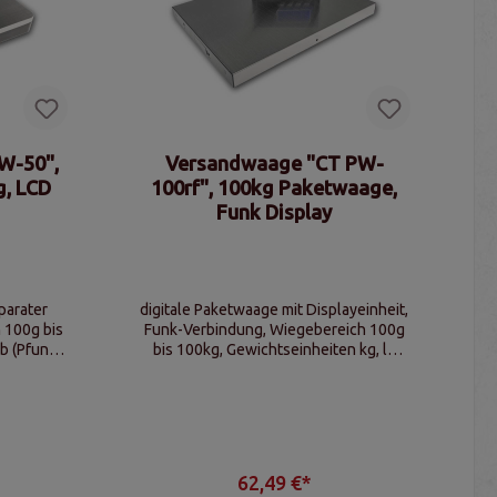
W-50",
Versandwaage "CT PW-
g, LCD
100rf", 100kg Paketwaage,
Funk Display
parater
digitale Paketwaage mit Displayeinheit,
 100g bis
Funk-Verbindung, Wiegebereich 100g
b (Pfund),
bis 100kg, Gewichtseinheiten kg, lb
onen
(Pfund), oz (Unzen), Tarafunktionen
62,49 €*