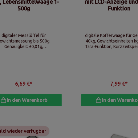
, Lebensmittelwaage 1-
mit LCD-Anzeige und
500g
Funktion
digitaler Messlöffel für
digitale Kofferwaage für Ge
ewichtsmessung bis 500g,
40kg, Gewichtseinheiten kg
Genauigkeit: ±0,01g,
Tara-Funktion, Kurzzeitspei
htseinheiten: g, oz, gn, ct, LCD
Signalton (Data-Lock), auto
Display, Batteriebetrieb
Abschaltung
6,69 €*
7,99 €*
In den Warenkorb
In den Warenko
ld wieder verfügbar