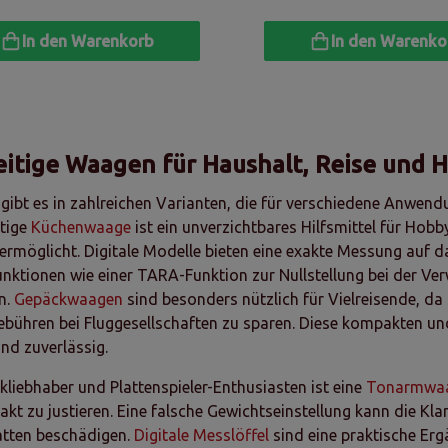
In den Warenkorb
In den Warenko
eitige Waagen für Haushalt, Reise und 
ibt es in zahlreichen Varianten, die für verschiedene Anwendu
tige
Küchenwaage
ist ein unverzichtbares Hilfsmittel für Hob
ermöglicht. Digitale Modelle bieten eine exakte Messung auf 
nktionen wie einer TARA-Funktion zur Nullstellung bei der V
n.
Gepäckwaagen
sind besonders nützlich für Vielreisende, d
bühren bei Fluggesellschaften zu sparen. Diese kompakten u
und zuverlässig.
kliebhaber und Plattenspieler-Enthusiasten ist eine
Tonarmwa
akt zu justieren. Eine falsche Gewichtseinstellung kann die Kl
atten beschädigen.
Digitale Messlöffel
sind eine praktische Er