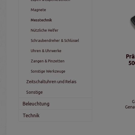
Magnete
Messtechnik
Nützliche Helfer
Schraubendreher & Schlüssel
Uhren & Uhrwerke
Prä
Zangen & Pinzetten
50
Sonstige Werkzeuge
Zeitschaltuhren und Relais
Sonstige
G
Beleuchtung
Genau
(500g)
Technik
ct