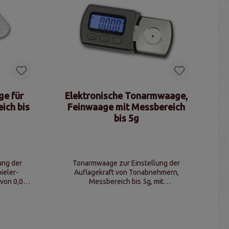
ge für
Elektronische Tonarmwaage,
ich bis
Feinwaage mit Messbereich
bis 5g
ung der
Tonarmwaage zur Einstellung der
ieler-
Auflagekraft von Tonabnehmern,
von 0,01
Messbereich bis 5g, mit
inheiten,
Kalibrierungsgewicht, digitales Display,
tallwaage
Batteriebetrieb