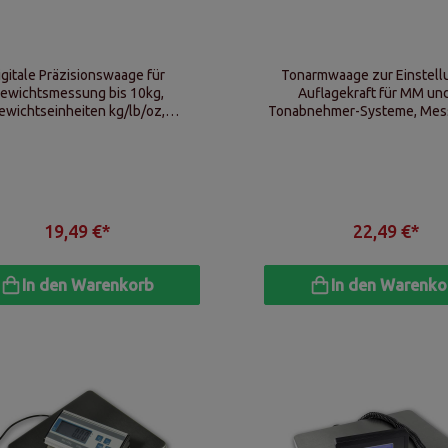
igitale Präzisionswaage für
Tonarmwaage zur Einstell
ewichtsmessung bis 10kg,
Auflagekraft für MM un
ewichtseinheiten kg/lb/oz,
Tonabnehmer-Systeme, Mess
unktionen Tara, Auto-Null,
0,01-200g, Messgenauigkeit: 
unktion, Batterie oder Netzteil
verschiedene Messeinh
19,49 €*
22,49 €*
In den Warenkorb
In den Warenko