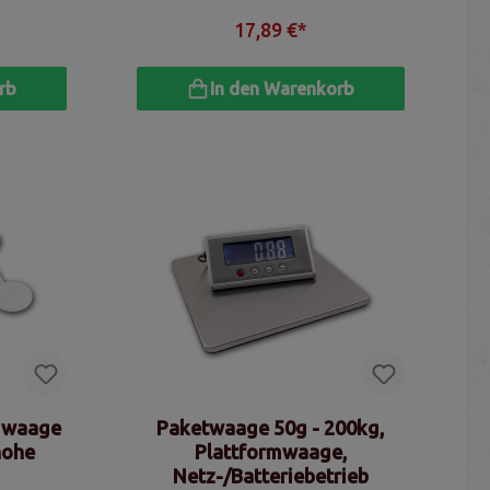
17,89 €*
rb
In den Warenkorb
mwaage
Paketwaage 50g - 200kg,
hohe
Plattformwaage,
Netz-/Batteriebetrieb