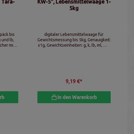
 Tara-
KW-5", Lebensmittelwaage 1-
5kg
päck bis
digitaler Lebensmittelwaage für
 und lb,
Gewichtsmessung bis 5kg, Genauigkeit:
cher mit
±1g, Gewichtseinheiten: g, k, lb, ml, ml -
matische
milk, LCD Display, Batteriebetrieb
9,19 €*
rb
In den Warenkorb