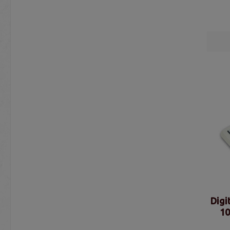
Digi
10