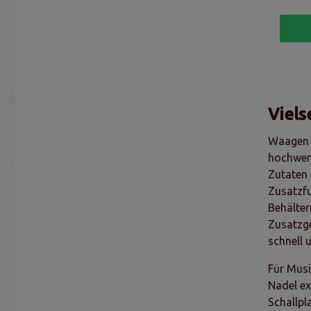
Viels
Waagen g
hochwer
Zutaten 
Zusatzfu
Behälter
Zusatzge
schnell 
Für Musi
Nadel ex
Schallpl