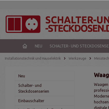
NEU
SCHALTER- UND STECKDOSENSE
Installationstechnik und Hauselektrik
Werkzeuge
Messtech
Waag
Neu
Waagen s
Schalter- und
professi
Steckdosenserien
Moderne 
Einbauschalter
hochsen
digitale