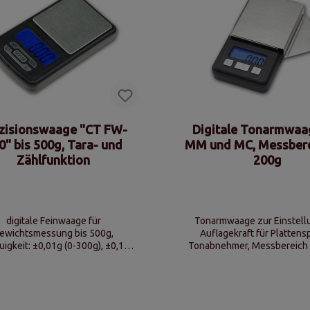
zisionswaage "CT FW-
Digitale Tonarmwaa
0" bis 500g, Tara- und
MM und MC, Messbere
Zählfunktion
200g
digitale Feinwaage für
Tonarmwaage zur Einstell
ewichtsmessung bis 500g,
Auflagekraft für Plattensp
igkeit: ±0,01g (0-300g), ±0,1g
Tonabnehmer, Messbereich 
, Gewichtseinheiten: g, oz, ozt,
bis 200g, verschiedene Maße
, dwt, Tara- und Zählfunktion
auch als Brief- oder Edelme