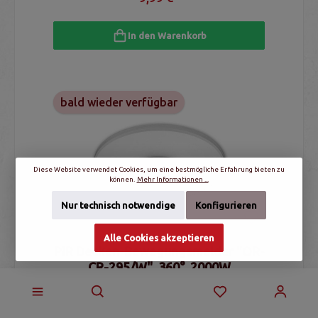
In den Warenkorb
bald wieder verfügbar
Diese Website verwendet Cookies, um eine bestmögliche Erfahrung bieten zu
können.
Mehr Informationen ...
Nur technisch notwendige
Konfigurieren
Alle Cookies akzeptieren
PIR Decken-Bewegungsmelder "OR-
CR-295/W", 360°, 2000W