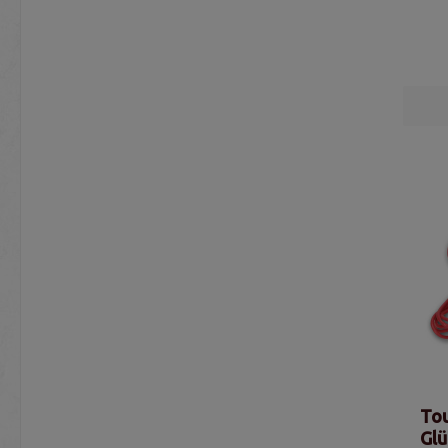
Tou
Glü