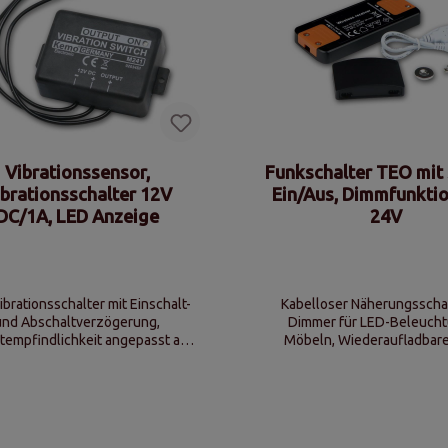
Vibrationssensor,
Funkschalter TEO mit 
ibrationsschalter 12V
Ein/Aus, Dimmfunkti
DC/1A, LED Anzeige
24V
ibrationsschalter mit Einschalt-
Kabelloser Näherungsschal
und Abschaltverzögerung,
Dimmer für LED-Beleucht
tempfindlichkeit angepasst an
Möbeln, Wiederaufladbare
ation, wasserdicht vergossene
(Micro-USB)
Elektronik