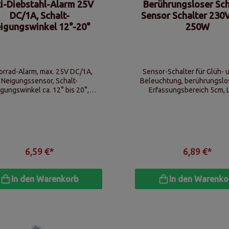
i-Diebstahl-Alarm 25V
Berührungsloser Sch
DC/1A, Schalt-
Sensor Schalter 230V
igungswinkel 12°-20°
250W
orrad-Alarm, max. 25V DC/1A,
Sensor-Schalter für Glüh-
Neigungssensor, Schalt-
Beleuchtung, berührungslos,
gungswinkel ca. 12° bis 20°,
Erfassungsbereich 5cm, 
erdicht vergossene Elektronik
Verbindungsleitung ca. 
6,59 €*
6,89 €*
In den Warenkorb
In den Warenko