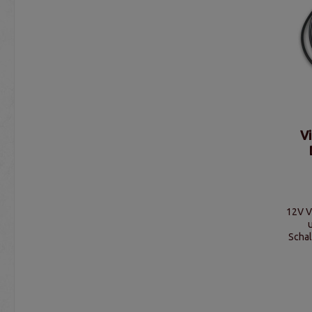
V
12V V
Schal
Vibr