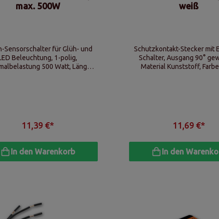
max. 500W
weiß
-Sensorschalter für Glüh- und
Schutzkontakt-Stecker mit E
LED Beleuchtung, 1-polig,
Schalter, Ausgang 90° gew
malbelastung 500 Watt, Länge
Material Kunststoff, Farb
rbindungsleitung ca. 150cm
230V/16A
11,39 €*
11,69 €*
In den Warenkorb
In den Warenko