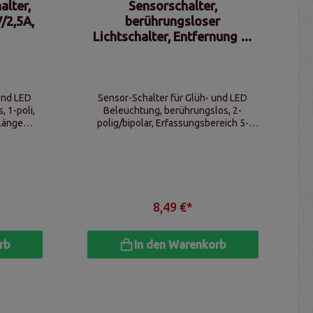
alter,
Sensorschalter,
/2,5A,
berührungsloser
Lichtschalter, Entfernung 5-
6cm
 und LED
Sensor-Schalter für Glüh- und LED
 1-poli,
Beleuchtung, berührungslos, 2-
Länge
polig/bipolar, Erfassungsbereich 5-
170cm
6cm, Länge Verbindungsleitung ca.
150cm
8,49 €*
rb
In den Warenkorb