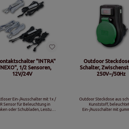
ontaktschalter "INTRA"
Outdoor Steckdose
"NEXO", 1/2 Sensoren,
Schalter, Zwischenst
12V/24V
250V~/50Hz
tloser Ein-/Ausschalter mit 1x /
Outdoor Steckdose aus sc
IR Sensor für Beleuchtung in
Kunststoff, beleuchte
nken oder Schubladen, Leistung
Ein-/Ausschalter mit gumm
36W/12V DC oder 72W/24V DC
Abdeckung, 250V~/5