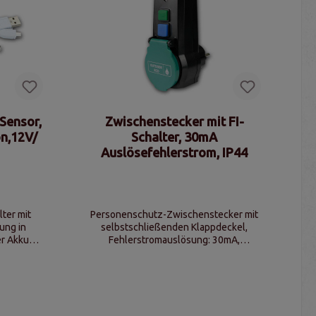
Sensor,
Zwischenstecker mit FI-
on,12V/
Schalter, 30mA
Auslösefehlerstrom, IP44
ter mit
Personenschutz-Zwischenstecker mit
ung in
selbstschließenden Klappdeckel,
r Akku
Fehlerstromauslösung: 30mA,
Fehlerstromerkennung <30ms