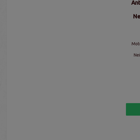
Ant
Ne
Mot
Nei
wass