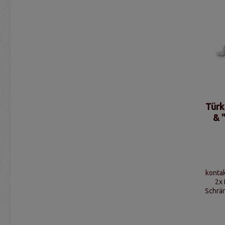
Türk
& 
kontak
2x 
Schrä
max 