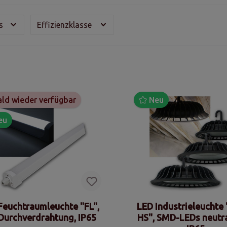
is
Effizienzklasse
ld wieder verfügbar
Neu
eu
Feuchtraumleuchte "FL",
LED Industrieleucht
Durchverdrahtung, IP65
HS", SMD-LEDs neutr