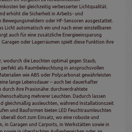
kosten bei gleichzeitig verbesserter Lichtqualität.
nd erhöht die Sicherheit in Arbeits- und
ten Bewegungsmeldern oder HF-Sensoren ausgestattet.
s Licht automatisch ein und nach einer einstellbaren
rgt auch für eine zusätzliche Energieeinsparung
, Garagen oder Lagerräumen spielt diese Funktion ihre
er, wodurch die Leuchten optimal gegen Staub,
h perfekt als Raumbeleuchtung in anspruchsvollen
terialien wie ABS oder Polycarbonat gewährleisten
eine lange Lebensdauer – auch bei dauerhafter
 durch ihre Praxisnähe: durchverdrahtete
eihenschaltung mehrerer Leuchten. Dadurch lassen
nd gleichmäßig ausleuchten, während Installationszeit
stufen und Bauformen bieten LED Feuchtraumleuchten
 überall dort zum Einsatz, wo eine robuste und
n, in Garagen und Carports, in Werkstätten sowie in
en sowie in überdachten Außenbereichen oder an