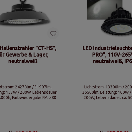
Hallenstrahler "CT-HS",
LED Industrieleucht
ür Gewerbe & Lager,
PRO", 110V-265
neutralweiß
neutralweiß, IP
htstrom: 24278lm / 31907lm,
Lichtstrom: 13300lm / 20
ung: 153W / 200W, Lebensdauer:
26500lm, Leistung: 100W /
0.000h, Farbwiedergabe RA: >80
200W, Lebensdauer: ca. 5
Stoßfestigkeit: IK08