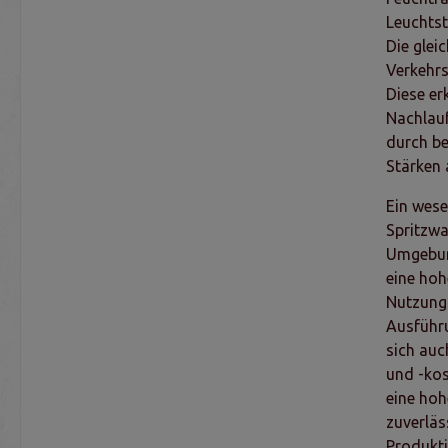
Leuchtst
Die glei
Verkehrs
Diese er
Nachlauf
durch be
Stärken 
Ein wese
Spritzwa
Umgebung
eine hoh
Nutzung.
Ausführu
sich auc
und -kos
eine hoh
zuverläs
Produkti