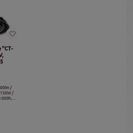
e "CT-
V,
65
000lm /
 150W /
0.000h,