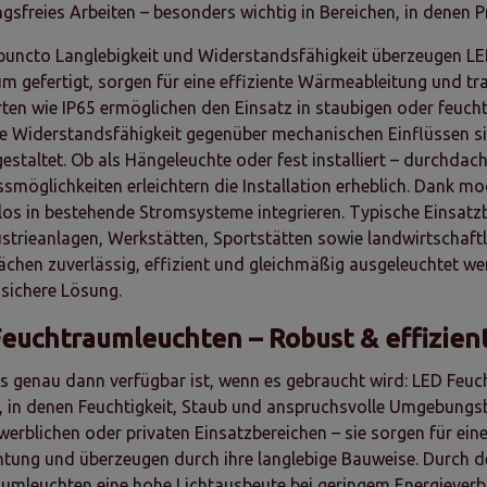
sfreies Arbeiten – besonders wichtig in Bereichen, in denen P
puncto Langlebigkeit und Widerstandsfähigkeit überzeugen LE
m gefertigt, sorgen für eine effiziente Wärmeableitung und tr
ten wie IP65 ermöglichen den Einsatz in staubigen oder feuc
e Widerstandsfähigkeit gegenüber mechanischen Einflüssen sich
 gestaltet. Ob als Hängeleuchte oder fest installiert – durchd
smöglichkeiten erleichtern die Installation erheblich. Dank m
os in bestehende Stromsysteme integrieren. Typische Einsatzb
strieanlagen, Werkstätten, Sportstätten sowie landwirtschaft
ächen zuverlässig, effizient und gleichmäßig ausgeleuchtet we
sichere Lösung.
euchtraumleuchten – Robust & effizien
as genau dann verfügbar ist, wenn es gebraucht wird: LED Feuc
, in denen Feuchtigkeit, Staub und anspruchsvolle Umgebungs
werblichen oder privaten Einsatzbereichen – sie sorgen für eine
tung und überzeugen durch ihre langlebige Bauweise. Durch 
umleuchten eine hohe Lichtausbeute bei geringem Energieverb