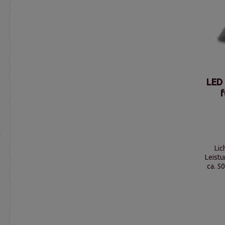
LED 
f
Lic
Leist
ca. 5