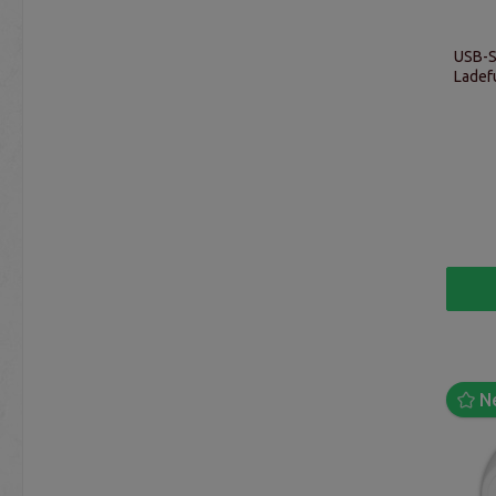
USB-S
Ladef
N