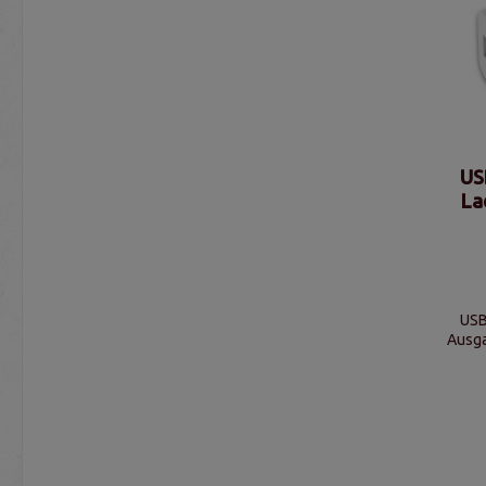
US
La
USB
Ausga