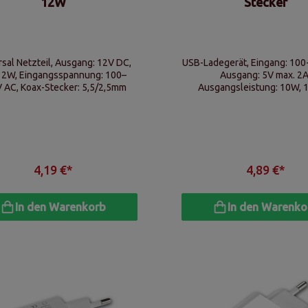
12W
Stecker
rsal Netzteil, Ausgang: 12V DC,
USB-Ladegerät, Eingang: 100
12W, Eingangsspannung: 100–
Ausgang: 5V max. 2A
 AC, Koax-Stecker: 5,5/2,5mm
Ausgangsleistung: 10W, 
Steckplatz Typ A
4,19 €*
4,89 €*
In den Warenkorb
In den Warenko