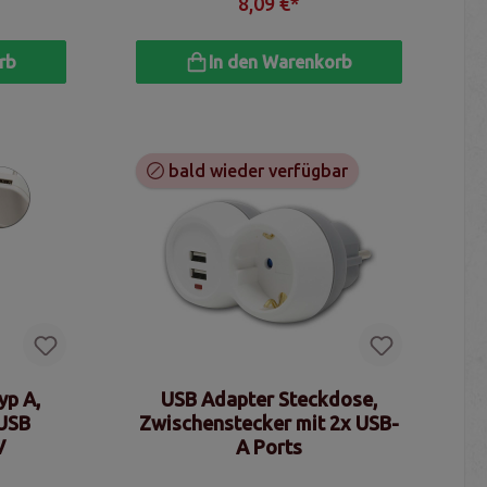
8,09 €*
rb
In den Warenkorb
bald wieder verfügbar
yp A,
USB Adapter Steckdose,
 USB
Zwischenstecker mit 2x USB-
V
A Ports