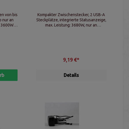
n von bis
Kompakter Zwischenstecker, 2 USB-A
b nur an
Steckplätze, integrierte Statusanzeige,
. 3600W,
max. Leistung: 3680W, nur an
230V/50Hz
9,19 €*
rb
Details