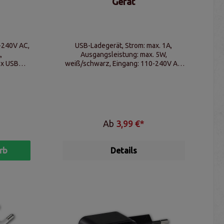
Gerät
-240V AC,
USB-Ladegerät, Strom: max. 1A,
,
Ausgangsleistung: max. 5W,
1x USB
weiß/schwarz, Eingang: 110-240V AC
(Eurostecker)
Ab
3,99 €*
rb
Details