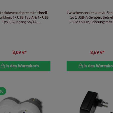
teckdosenadapter mit Schnell-
Zwischenstecker zum Auflade
unktion, 1x USB Typ A & 1x USB
zu 2 USB-A Geräten, Betrie
Typ C, Ausgang 5V/3A,
230V / 50Hz, Leistung: max
Ausgangsleistung 20W
IP20
8,09 €*
8,69 €*
In den Warenkorb
In den Warenko
eu