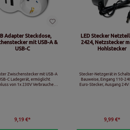
B Adapter Steckdose,
LED Stecker Netztei
chenstecker mit USB-A &
2424, Netzstecker m
USB-C
Hohlstecker
ter Zwischenstecker mit USB-A
Stecker-Netzgerät in Schalt
USB-C Ladegerät, ermöglicht
Bauweise, Eingang 110-24
luss von 1x 230V Verbraucher
Euro-Stecker, Ausgang 24V
2x Aufladen von USB-Geräten
5,5/2,1mm Koax-Stec
9,19 €*
9,99 €*