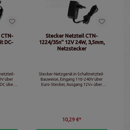
l CTN-
Stecker Netzteil CTN-
it DC-
1224/35n" 12V 24W, 3,5mm,
Netzstecker
netzteil-
Stecker-Netzgerät in Schaltnetzteil-
0V über
Bauweise, Eingang 110-240V über
 DC über
Euro-Stecker, Ausgang 12V= über
ker
3,5mm Stecker, max. 2000mA
10,29 €*