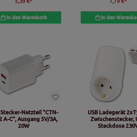
5,39 €*
7,79 €*
In den Warenkorb
In den Warenko
Stecker-Netzteil "CTN-
USB Ladegerät 2xT
2 A-C", Ausgang 5V/3A,
Zwischenstecker,
20W
Steckdose 230