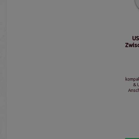
US
Zwis
kompak
& 
Ansch
und 