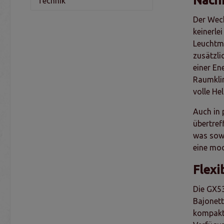
Nachh
Technik
Der Wec
keinerle
Leuchtmi
zusätzli
einer En
Raumklim
volle He
Auch in 
übertref
was sowo
eine mod
Flexi
Die GX53
Bajonett
kompakte