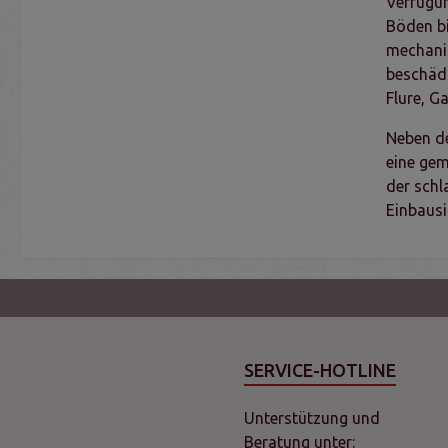
Verfügun
Böden bi
mechanis
beschädi
Flure, G
Neben de
eine gem
der schl
Einbausi
SERVICE-HOTLINE
Unterstützung und
Beratung unter: