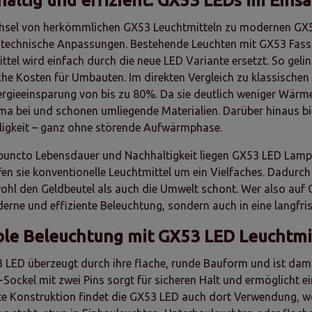
altig und effizient: GX53 LEDs im Einsa
hsel von herkömmlichen GX53 Leuchtmitteln zu modernen GX53
i technische Anpassungen. Bestehende Leuchten mit GX53 Fass
ttel wird einfach durch die neue LED Variante ersetzt. So geli
che Kosten für Umbauten. Im direkten Vergleich zu klassisch
ergieeinsparung von bis zu 80%. Da sie deutlich weniger Wärm
a bei und schonen umliegende Materialien. Darüber hinaus bi
lligkeit – ganz ohne störende Aufwärmphase.
puncto Lebensdauer und Nachhaltigkeit liegen GX53 LED Lampen
fen sie konventionelle Leuchtmittel um ein Vielfaches. Dadurc
hl den Geldbeutel als auch die Umwelt schont. Wer also auf GX
erne und effiziente Beleuchtung, sondern auch in eine langfri
ble Beleuchtung mit GX53 LED Leuchtmi
 LED überzeugt durch ihre flache, runde Bauform und ist dami
-Sockel mit zwei Pins sorgt für sicheren Halt und ermöglicht e
 Konstruktion findet die GX53 LED auch dort Verwendung, wo 