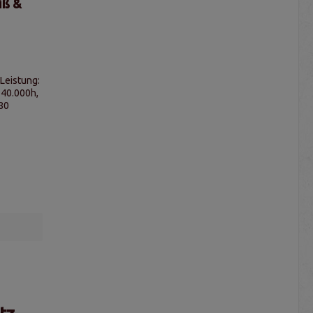
iß &
:
 40.000h,
80