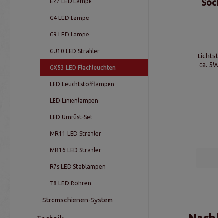
Soc
E27 LED Lampe
G4 LED Lampe
G9 LED Lampe
GU10 LED Strahler
Lichts
ca. 5W
GX53 LED Flachleuchten
LED Leuchtstofflampen
LED Linienlampen
LED Umrüst-Set
MR11 LED Strahler
MR16 LED Strahler
R7s LED Stablampen
T8 LED Röhren
Stromschienen-System