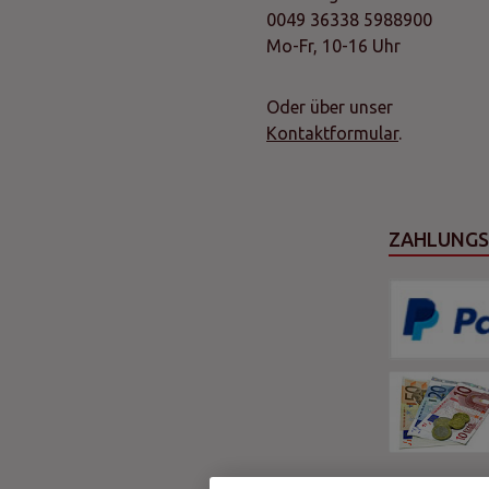
0049 36338 5988900
Mo-Fr, 10-16 Uhr
Oder über unser
Kontaktformular
.
ZAHLUNG