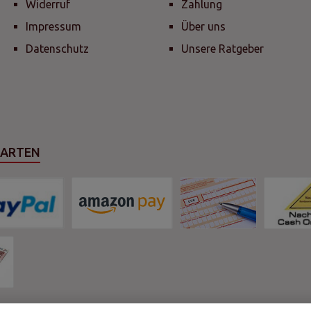
Widerruf
Zahlung
Impressum
Über uns
Datenschutz
Unsere Ratgeber
SARTEN