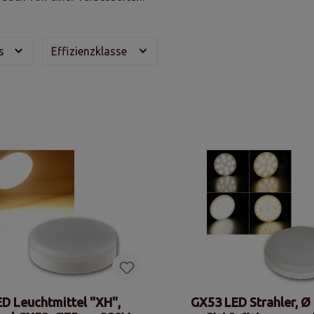
is
Effizienzklasse
ED Leuchtmittel "XH",
GX53 LED Strahler, 