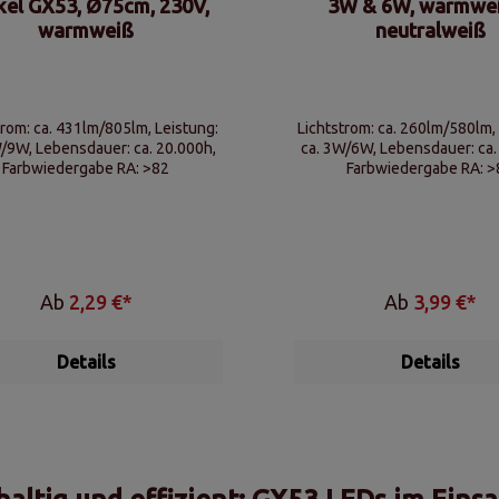
kel GX53, Ø75cm, 230V,
3W & 6W, warmwe
warmweiß
neutralweiß
trom: ca. 431lm/805lm, Leistung:
Lichtstrom: ca. 260lm/580lm, Leistung
/9W, Lebensdauer: ca. 20.000h,
ca. 3W/6W, Lebensdauer: ca.
Farbwiedergabe RA: >82
Farbwiedergabe RA: >
Ab
2,29 €*
Ab
3,99 €*
Details
Details