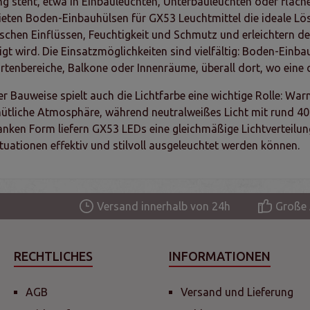
g steht, etwa in Einbauleuchten, Unterbauleuchten oder flache
eten Boden-Einbauhülsen für GX53 Leuchtmittel die ideale Lös
chen Einflüssen, Feuchtigkeit und Schmutz und erleichtern 
gt wird. Die Einsatzmöglichkeiten sind vielfältig: Boden-Einba
artenbereiche, Balkone oder Innenräume, überall dort, wo eine
r Bauweise spielt auch die Lichtfarbe eine wichtige Rolle: Wa
ütliche Atmosphäre, während neutralweißes Licht mit rund 4000
anken Form liefern GX53 LEDs eine gleichmäßige Lichtverteilu
tuationen effektiv und stilvoll ausgeleuchtet werden können.
Versand innerhalb von 24h
Große 
RECHTLICHES
INFORMATIONEN
AGB
Versand und Lieferung