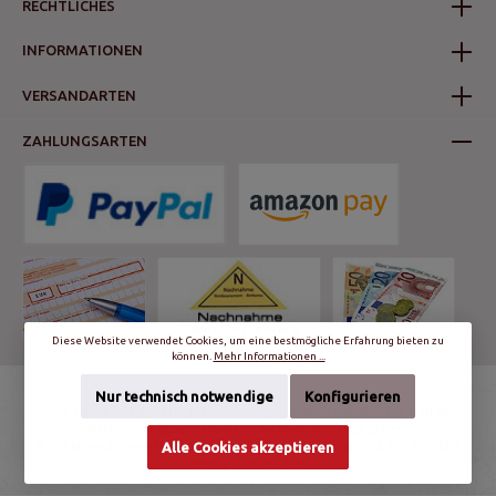
RECHTLICHES
INFORMATIONEN
VERSANDARTEN
ZAHLUNGSARTEN
Diese Website verwendet Cookies, um eine bestmögliche Erfahrung bieten zu
können.
Mehr Informationen ...
Nur technisch notwendige
Konfigurieren
* Alle Preise inkl. gesetzl. Mehrwertsteuer zzgl.
Versandkosten
und ggf.
Nachnahmegebühren, wenn nicht anders angegeben.
© schalter-und-steckdosen.de | World Trading Net GmbH & Co. KG - Alle
Alle Cookies akzeptieren
Rechte vorbehalten.