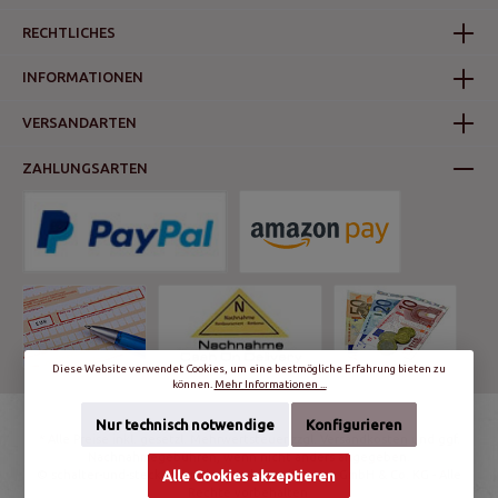
RECHTLICHES
INFORMATIONEN
VERSANDARTEN
ZAHLUNGSARTEN
Diese Website verwendet Cookies, um eine bestmögliche Erfahrung bieten zu
können.
Mehr Informationen ...
Nur technisch notwendige
Konfigurieren
* Alle Preise inkl. gesetzl. Mehrwertsteuer zzgl.
Versandkosten
und ggf.
Nachnahmegebühren, wenn nicht anders angegeben.
© schalter-und-steckdosen.de | World Trading Net GmbH & Co. KG - Alle
Alle Cookies akzeptieren
Rechte vorbehalten.