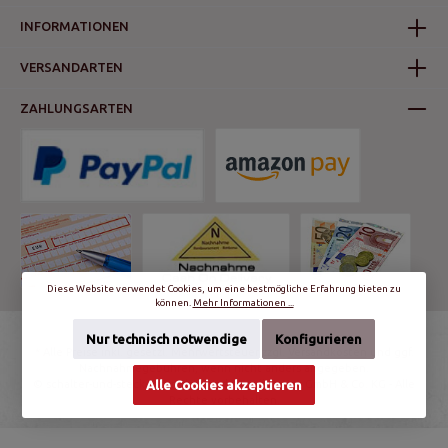
INFORMATIONEN
VERSANDARTEN
ZAHLUNGSARTEN
Diese Website verwendet Cookies, um eine bestmögliche Erfahrung bieten zu
können.
Mehr Informationen ...
Nur technisch notwendige
Konfigurieren
* Alle Preise inkl. gesetzl. Mehrwertsteuer zzgl.
Versandkosten
und ggf.
Nachnahmegebühren, wenn nicht anders angegeben.
© schalter-und-steckdosen.de | World Trading Net GmbH & Co. KG - Alle
Alle Cookies akzeptieren
Rechte vorbehalten.