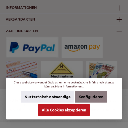
INFORMATIONEN
VERSANDARTEN
ZAHLUNGSARTEN
Diese Website verwendet Cookies, um eine bestmögliche Erfahrung bieten zu
können.
Mehr Informationen ...
Nur technisch notwendige
Konfigurieren
* Alle Preise inkl. gesetzl. Mehrwertsteuer zzgl.
Versandkosten
und ggf.
Nachnahmegebühren, wenn nicht anders angegeben.
© schalter-und-steckdosen.de | World Trading Net GmbH & Co. KG - Alle
Alle Cookies akzeptieren
Rechte vorbehalten.