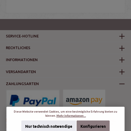
SERVICE-HOTLINE
RECHTLICHES
INFORMATIONEN
VERSANDARTEN
ZAHLUNGSARTEN
Diese Website verwendet Cookies, um eine bestmögliche Erfahrung bieten zu
können.
Mehr Informationen ...
Nur technisch notwendige
Konfigurieren