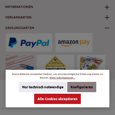
INFORMATIONEN
VERSANDARTEN
ZAHLUNGSARTEN
Diese Website verwendet Cookies, um eine bestmögliche Erfahrung bieten zu
können.
Mehr Informationen ...
Nur technisch notwendige
Konfigurieren
* Alle Preise inkl. gesetzl. Mehrwertsteuer zzgl.
Versandkosten
und ggf.
Nachnahmegebühren, wenn nicht anders angegeben.
© schalter-und-steckdosen.de | World Trading Net GmbH & Co. KG - Alle
Alle Cookies akzeptieren
Rechte vorbehalten.