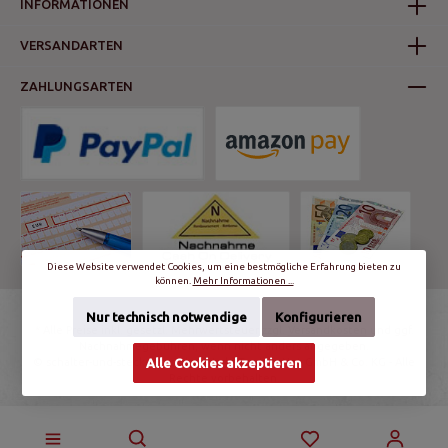
INFORMATIONEN
VERSANDARTEN
ZAHLUNGSARTEN
Diese Website verwendet Cookies, um eine bestmögliche Erfahrung bieten zu
können.
Mehr Informationen ...
Nur technisch notwendige
Konfigurieren
* Alle Preise inkl. gesetzl. Mehrwertsteuer zzgl.
Versandkosten
und ggf.
Nachnahmegebühren, wenn nicht anders angegeben.
© schalter-und-steckdosen.de | World Trading Net GmbH & Co. KG - Alle
Alle Cookies akzeptieren
Rechte vorbehalten.