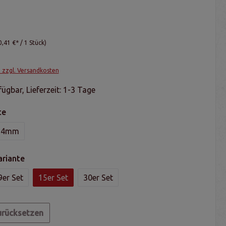
0,41 €* / 1 Stück)
. zzgl. Versandkosten
ügbar, Lieferzeit: 1-3 Tage
te
24mm
ariante
9er Set
15er Set
30er Set
urücksetzen