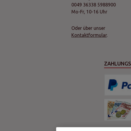
0049 36338 5988900
Mo-Fr, 10-16 Uhr
Oder über unser
Kontaktformular
.
ZAHLUNG