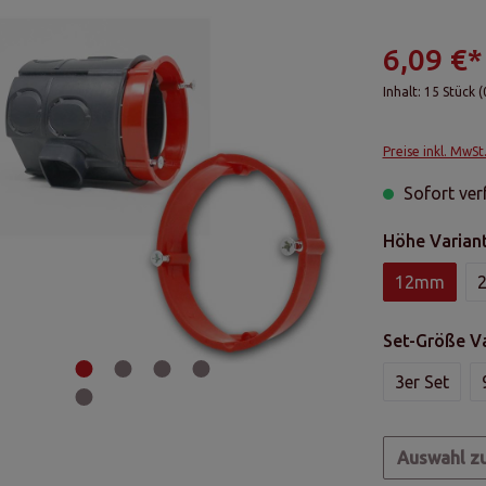
6,09 €*
Inhalt:
15 Stück
(
Preise inkl. MwSt
Sofort verf
Höhe Varian
12mm
Set-Größe V
3er Set
Auswahl z