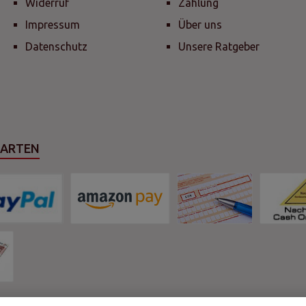
Widerruf
Zahlung
Impressum
Über uns
Datenschutz
Unsere Ratgeber
SARTEN