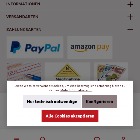
INFORMATIONEN
VERSANDARTEN
ZAHLUNGSARTEN
Diese Website verwendet Cookies, um eine bestmögliche Erfahrung bieten zu
können.
Mehr Informationen ...
Nur technisch notwendige
Konfigurieren
* Alle Preise inkl. gesetzl. Mehrwertsteuer zzgl.
Versandkosten
und ggf.
Nachnahmegebühren, wenn nicht anders angegeben.
© schalter-und-steckdosen.de | World Trading Net GmbH & Co. KG - Alle
Alle Cookies akzeptieren
Rechte vorbehalten.