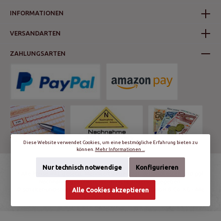
INFORMATIONEN
VERSANDARTEN
ZAHLUNGSARTEN
Diese Website verwendet Cookies, um eine bestmögliche Erfahrung bieten zu
können.
Mehr Informationen ...
Nur technisch notwendige
Konfigurieren
* Alle Preise inkl. gesetzl. Mehrwertsteuer zzgl.
Versandkosten
und ggf.
Nachnahmegebühren, wenn nicht anders angegeben.
© schalter-und-steckdosen.de | World Trading Net GmbH & Co. KG - Alle
Alle Cookies akzeptieren
Rechte vorbehalten.