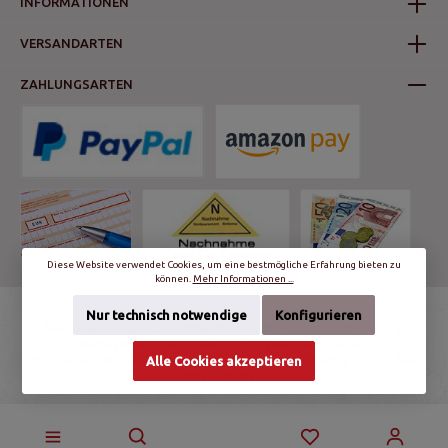
INFORMATIONEN
VERSANDARTEN
ZAHLUNGSARTEN
Diese Website verwendet Cookies, um eine bestmögliche Erfahrung bieten zu
können.
Mehr Informationen ...
Nur technisch notwendige
Konfigurieren
* Alle Preise inkl. gesetzl. Mehrwertsteuer zzgl.
Versandkosten
und ggf.
Nachnahmegebühren, wenn nicht anders angegeben.
© schalter-und-steckdosen.de | World Trading Net GmbH & Co. KG - Alle
Alle Cookies akzeptieren
Rechte vorbehalten.