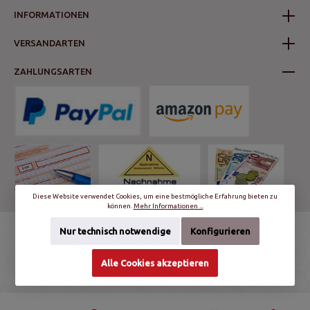
INFORMATIONEN
VERSANDARTEN
ZAHLUNGSARTEN
Diese Website verwendet Cookies, um eine bestmögliche Erfahrung bieten zu
können.
Mehr Informationen ...
Nur technisch notwendige
Konfigurieren
* Alle Preise inkl. gesetzl. Mehrwertsteuer zzgl.
Versandkosten
und ggf.
Nachnahmegebühren, wenn nicht anders angegeben.
© schalter-und-steckdosen.de | World Trading Net GmbH & Co. KG - Alle
Alle Cookies akzeptieren
Rechte vorbehalten.