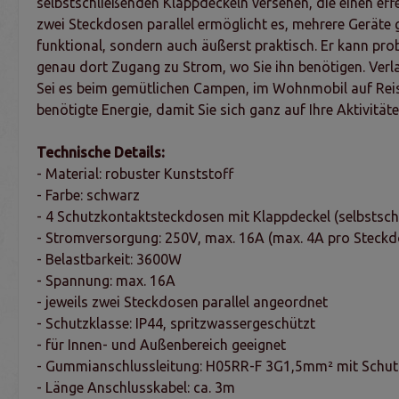
selbstschließenden Klappdeckeln versehen, die einen eff
zwei Steckdosen parallel ermöglicht es, mehrere Geräte g
funktional, sondern auch äußerst praktisch. Er kann pr
genau dort Zugang zu Strom, wo Sie ihn benötigen. Verla
Sei es beim gemütlichen Campen, im Wohnmobil auf Reise
benötigte Energie, damit Sie sich ganz auf Ihre Aktivitä
Technische Details:
- Material: robuster Kunststoff
- Farbe: schwarz
- 4 Schutzkontaktsteckdosen mit Klappdeckel (selbstsch
- Stromversorgung: 250V, max. 16A (max. 4A pro Steckd
- Belastbarkeit: 3600W
- Spannung: max. 16A
- jeweils zwei Steckdosen parallel angeordnet
- Schutzklasse: IP44, spritzwassergeschützt
- für Innen- und Außenbereich geeignet
- Gummianschlussleitung: H05RR-F 3G1,5mm² mit Schut
- Länge Anschlusskabel: ca. 3m