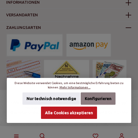
INFORMATIONEN
VERSANDARTEN
ZAHLUNGSARTEN
Diese Website verwendet Cookies, um eine bestmögliche Erfahrung bieten zu
können.
Mehr Informationen ...
Nur technisch notwendige
Konfigurieren
* Alle Preise inkl. gesetzl. Mehrwertsteuer zzgl.
Versandkosten
und ggf.
Nachnahmegebühren, wenn nicht anders angegeben.
© schalter-und-steckdosen.de | World Trading Net GmbH & Co. KG - Alle
Alle Cookies akzeptieren
Rechte vorbehalten.