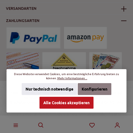
VERSANDARTEN
ZAHLUNGSARTEN
Diese Website verwendet Cookies, um eine bestmögliche Erfahrung bieten zu
können.
Mehr Informationen ...
Nur technisch notwendige
Konfigurieren
* Alle Preise inkl. gesetzl. Mehrwertsteuer zzgl.
Versandkosten
und ggf.
Nachnahmegebühren, wenn nicht anders angegeben.
Alle Cookies akzeptieren
© schalter-und-steckdosen.de | World Trading Net GmbH & Co. KG - Alle
Rechte vorbehalten.