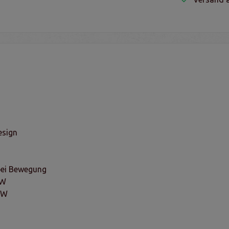
esign
 bei Bewegung
0W
0W