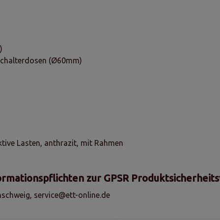
)
schalterdosen (Ø60mm)
ive Lasten, anthrazit, mit Rahmen
ormationspflichten zur GPSR Produktsicherheit
schweig, service@ett-online.de