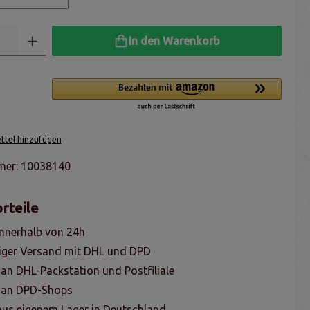
In den Warenkorb
tel hinzufügen
mer:
10038140
rteile
nnerhalb von 24h
iger Versand mit DHL und DPD
 an DHL-Packstation und Postfiliale
g an DPD-Shops
us eigenem Lager in Deutschland