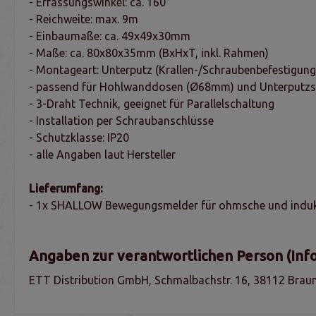
- Erfassungswinkel: ca. 160°
- Reichweite: max. 9m
- Einbaumaße: ca. 49x49x30mm
- Maße: ca. 80x80x35mm (BxHxT, inkl. Rahmen)
- Montageart: Unterputz (Krallen-/Schraubenbefestigung
- passend für Hohlwanddosen (Ø68mm) und Unterputz
- 3-Draht Technik, geeignet für Parallelschaltung
- Installation per Schraubanschlüsse
- Schutzklasse: IP20
- alle Angaben laut Hersteller
Lieferumfang:
- 1x SHALLOW Bewegungsmelder für ohmsche und indukt
Angaben zur verantwortlichen Person (Inf
ETT Distribution GmbH, Schmalbachstr. 16, 38112 Braun