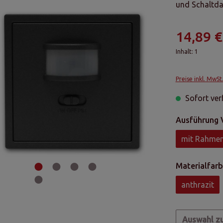
und Schaltdau
14,89 €
Inhalt:
1
Preise inkl. MwSt
Sofort verf
Ausführung 
mit Rahme
Materialfarb
anthrazit
Auswahl z