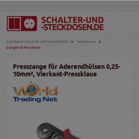
Installationstechnik und Hauselektrik
Werkzeuge
Zangen & Pinzetten
Presszange für Aderendhülsen 0,25-
10mm², Vierkant-Pressklaue