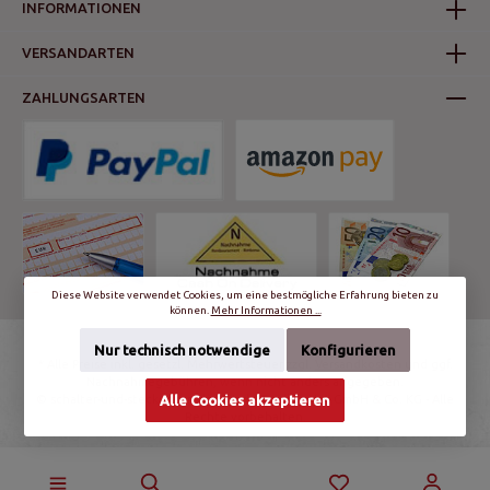
INFORMATIONEN
VERSANDARTEN
ZAHLUNGSARTEN
Diese Website verwendet Cookies, um eine bestmögliche Erfahrung bieten zu
können.
Mehr Informationen ...
Nur technisch notwendige
Konfigurieren
* Alle Preise inkl. gesetzl. Mehrwertsteuer zzgl.
Versandkosten
und ggf.
Nachnahmegebühren, wenn nicht anders angegeben.
© schalter-und-steckdosen.de | World Trading Net GmbH & Co. KG - Alle
Alle Cookies akzeptieren
Rechte vorbehalten.