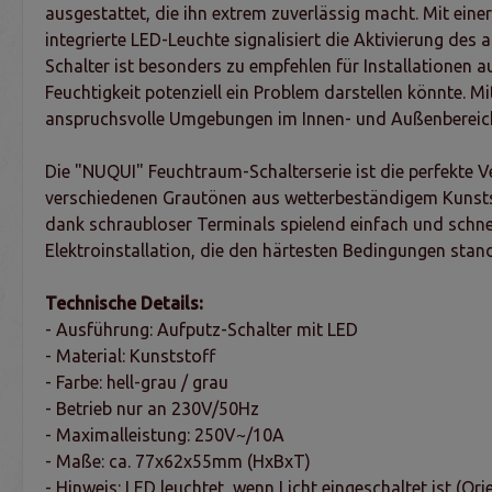
ausgestattet, die ihn extrem zuverlässig macht. Mit eine
integrierte LED-Leuchte signalisiert die Aktivierung des
Schalter ist besonders zu empfehlen für Installationen
Feuchtigkeit potenziell ein Problem darstellen könnte. M
anspruchsvolle Umgebungen im Innen- und Außenbereic
Die "NUQUI" Feuchtraum-Schalterserie ist die perfekte V
verschiedenen Grautönen aus wetterbeständigem Kunststof
dank schraubloser Terminals spielend einfach und schnell.
Elektroinstallation, die den härtesten Bedingungen stand
Technische Details:
- Ausführung: Aufputz-Schalter mit LED
- Material: Kunststoff
- Farbe: hell-grau / grau
- Betrieb nur an 230V/50Hz
- Maximalleistung: 250V~/10A
- Maße: ca. 77x62x55mm (HxBxT)
- Hinweis: LED leuchtet, wenn Licht eingeschaltet ist (Ori