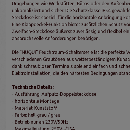
Umgebungen wie Werkstätten, Büros oder den Außenbereic
unkompliziert und sicher. Die Schutzklasse IP54 gewährle
Steckdose ist speziell für die horizontale Anbringung ko
Eine Klappdeckel-Funktion bietet zusätzlichen Schutz v
Zweifach-Steckdose äußerst zuverlässig und flexibel einse
anspruchsvolle Anforderungen benötigen.
Die "NUQUI" Feuchtraum-Schalterserie ist die perfekte V
verschiedenen Grautönen aus wetterbeständigem Kunststof
dank schraubloser Terminals spielend einfach und schnell.
Elektroinstallation, die den härtesten Bedingungen stand
Technische Details:
- Ausführung: Aufputz-Doppelsteckdose
- horizontale Montage
- Material: Kunststoff
- Farbe: hell-grau / grau
- Betrieb nur an 230V/50Hz
- Maximalleistung: 250V~/16A