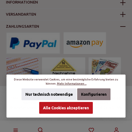
INFORMATIONEN
VERSANDARTEN
ZAHLUNGSARTEN
Diese Website verwendet Cookies, um eine bestmögliche Erfahrung bieten zu
können.
Mehr Informationen ...
Nur technisch notwendige
Konfigurieren
* Alle Preise inkl. gesetzl. Mehrwertsteuer zzgl.
Versandkosten
und ggf.
Nachnahmegebühren, wenn nicht anders angegeben.
© schalter-und-steckdosen.de | World Trading Net GmbH & Co. KG - Alle
Alle Cookies akzeptieren
Rechte vorbehalten.