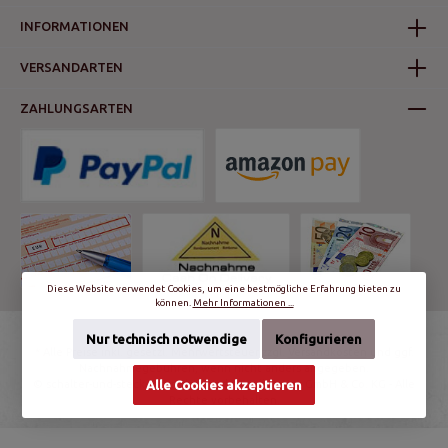
INFORMATIONEN
VERSANDARTEN
ZAHLUNGSARTEN
Diese Website verwendet Cookies, um eine bestmögliche Erfahrung bieten zu
können.
Mehr Informationen ...
Nur technisch notwendige
Konfigurieren
* Alle Preise inkl. gesetzl. Mehrwertsteuer zzgl.
Versandkosten
und ggf.
Nachnahmegebühren, wenn nicht anders angegeben.
© schalter-und-steckdosen.de | World Trading Net GmbH & Co. KG - Alle
Alle Cookies akzeptieren
Rechte vorbehalten.