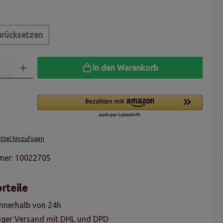
urücksetzen
In den Warenkorb
tel hinzufügen
mer:
10022705
rteile
nnerhalb von 24h
iger Versand mit DHL und DPD