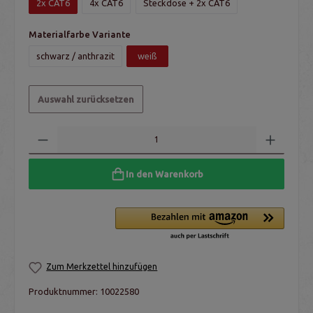
2x CAT6
4x CAT6
Steckdose + 2x CAT6
Materialfarbe Variante
schwarz / anthrazit
weiß
Auswahl zurücksetzen
In den Warenkorb
Zum Merkzettel hinzufügen
Produktnummer:
10022580