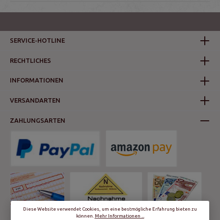
SERVICE-HOTLINE
RECHTLICHES
INFORMATIONEN
VERSANDARTEN
ZAHLUNGSARTEN
Diese Website verwendet Cookies, um eine bestmögliche Erfahrung bieten zu
können.
Mehr Informationen ...