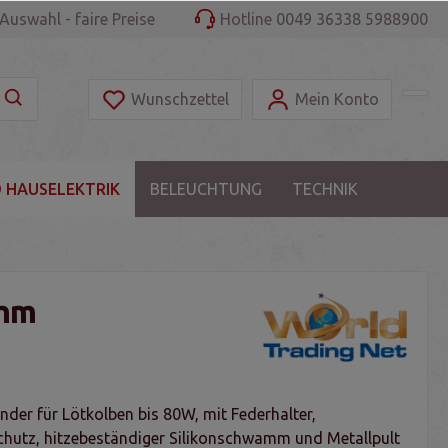
Auswahl - faire Preise
Hotline 0049 36338 5988900
Wunschzettel
Mein Konto
 HAUSELEKTRIK
BELEUCHTUNG
TECHNIK
amm
der für Lötkolben bis 80W, mit Federhalter,
hutz, hitzebeständiger Silikonschwamm und Metallpult