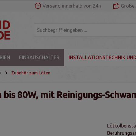
Versand innerhalb von 24h
Große 
RIEN
EINBAUSCHALTER
INSTALLATIONSTECHNIK UND
k
Zubehör zum Löten
en bis 80W, mit Reinigungs-Schw
Lötkolbenstän
Berührungssc