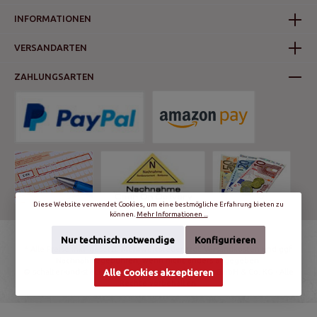
INFORMATIONEN
VERSANDARTEN
ZAHLUNGSARTEN
Diese Website verwendet Cookies, um eine bestmögliche Erfahrung bieten zu
können.
Mehr Informationen ...
Nur technisch notwendige
Konfigurieren
* Alle Preise inkl. gesetzl. Mehrwertsteuer zzgl.
Versandkosten
und ggf.
Nachnahmegebühren, wenn nicht anders angegeben.
© schalter-und-steckdosen.de | World Trading Net GmbH & Co. KG - Alle
Alle Cookies akzeptieren
Rechte vorbehalten.