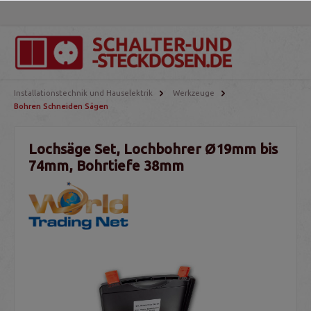
Installationstechnik und Hauselektrik
Werkzeuge
Bohren Schneiden Sägen
Lochsäge Set, Lochbohrer Ø19mm bis
74mm, Bohrtiefe 38mm