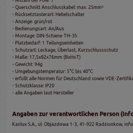
- Querschnitt Anschlusskabel: max. 25mm²
- Rücksetztasterart: Hebelschalter
- Anzeige: grün/rot
- Bedienungsart: An/Aus
- Montage: DIN-Schiene TH-35
- Platzbedarf: 1 Teilungseinheiten
- Schutzart: Leckage, Überlast, Kurzschlussschutz
- Maße: 17,5x82x76mm (BxHxT)
- Gewicht: 94g
- Umgebungstemperatur: 5°C bis 40°C
- erfüllt alle Normen für Deutschland sowie VDE-Zertifik
- Schutzklasse: IP20
- alle Angaben laut Hersteller
Angaben zur verantwortlichen Person (Inf
Kanlux S.A., ul. Objazdowa 1-3, 41-922 Radzionkow, in