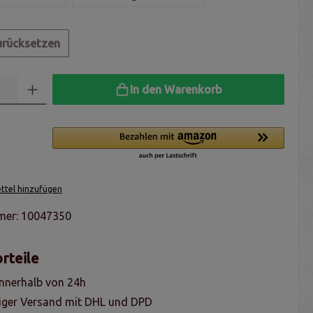
urücksetzen
In den Warenkorb
tel hinzufügen
mer:
10047350
rteile
nnerhalb von 24h
iger Versand mit DHL und DPD