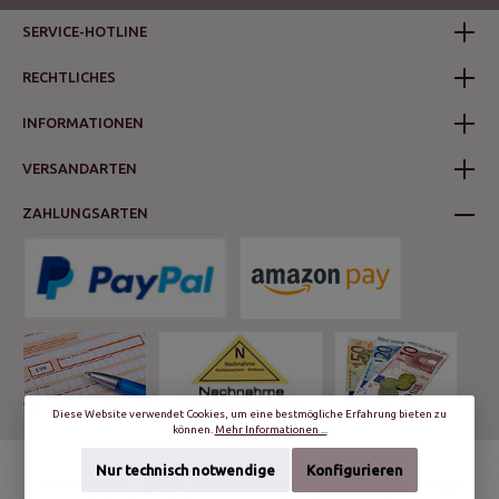
SERVICE-HOTLINE
RECHTLICHES
INFORMATIONEN
VERSANDARTEN
ZAHLUNGSARTEN
Diese Website verwendet Cookies, um eine bestmögliche Erfahrung bieten zu
können.
Mehr Informationen ...
Nur technisch notwendige
Konfigurieren
* Alle Preise inkl. gesetzl. Mehrwertsteuer zzgl.
Versandkosten
und ggf.