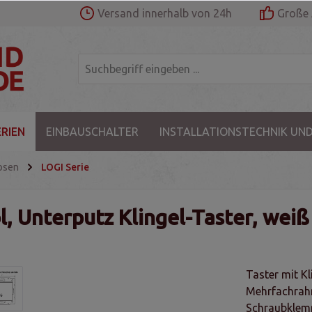
Versand innerhalb von 24h
Große 
RIEN
EINBAUSCHALTER
INSTALLATIONSTECHNIK UND
osen
LOGI Serie
, Unterputz Klingel-Taster, weiß
Taster mit K
Mehrfachrah
Schraubkle