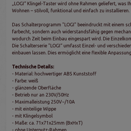
„LOGI“ Klingel-Taster wird ohne Rahmen geliefert, was Ihn
Wohnen – stilvoll, funktional und einfach zu installieren.
Das Schalterprogramm "LOGI" beeindruckt mit einem schl
farbecht, sondern auch widerstandsfähig gegen mechanis
wodurch Zeit beim Einbau eingespart wird. Die Einzelk
Die Schalterserie "LOGI“ umfasst Einzel- und verschieden
einbauen lassen. Dies ermöglicht eine flexible Anpassun
Technische Details:
- Material: hochwertiger ABS Kunststoff
- Farbe: weiß
- glänzende Oberfläche
- Betrieb nur an 230V/50Hz
- Maximalleistung 250V~/10A
- mit einteilige Wippe
- mit Klingelsymbol
- Maße: ca. 71x71x25mm (BxHxT)
- ohne Unterputz-Rahmen