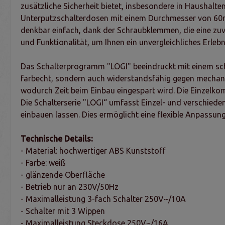
zusätzliche Sicherheit bietet, insbesondere in Haushalt
Unterputzschalterdosen mit einem Durchmesser von 60mm,
denkbar einfach, dank der Schraubklemmen, die eine zuver
und Funktionalität, um Ihnen ein unvergleichliches Erleb
Das Schalterprogramm "LOGI" beeindruckt mit einem schl
farbecht, sondern auch widerstandsfähig gegen mechanis
wodurch Zeit beim Einbau eingespart wird. Die Einzelk
Die Schalterserie "LOGI“ umfasst Einzel- und verschieden
einbauen lassen. Dies ermöglicht eine flexible Anpassun
Technische Details:
- Material: hochwertiger ABS Kunststoff
- Farbe: weiß
- glänzende Oberfläche
- Betrieb nur an 230V/50Hz
- Maximalleistung 3-fach Schalter 250V~/10A
- Schalter mit 3 Wippen
- Maximalleistung Steckdose 250V~/16A