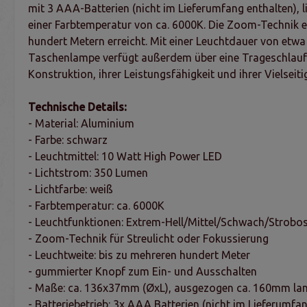
mit 3 AAA-Batterien (nicht im Lieferumfang enthalten), 
einer Farbtemperatur von ca. 6000K. Die Zoom-Technik 
hundert Metern erreicht. Mit einer Leuchtdauer von etwa
Taschenlampe verfügt außerdem über eine Trageschlaufe
Konstruktion, ihrer Leistungsfähigkeit und ihrer Vielsei
Technische Details:
- Material: Aluminium
- Farbe: schwarz
- Leuchtmittel: 10 Watt High Power LED
- Lichtstrom: 350 Lumen
- Lichtfarbe: weiß
- Farbtemperatur: ca. 6000K
- Leuchtfunktionen: Extrem-Hell/Mittel/Schwach/Strob
- Zoom-Technik für Streulicht oder Fokussierung
- Leuchtweite: bis zu mehreren hundert Meter
- gummierter Knopf zum Ein- und Ausschalten
- Maße: ca. 136x37mm (ØxL), ausgezogen ca. 160mm la
- Batteriebetrieb: 3x AAA Batterien (nicht im Lieferumfa