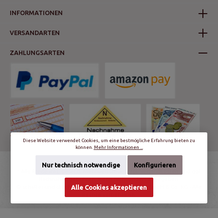
INFORMATIONEN
VERSANDARTEN
ZAHLUNGSARTEN
Diese Website verwendet Cookies, um eine bestmögliche Erfahrung bieten zu
können.
Mehr Informationen ...
Nur technisch notwendige
Konfigurieren
* Alle Preise inkl. gesetzl. Mehrwertsteuer zzgl.
Versandkosten
und ggf.
Nachnahmegebühren, wenn nicht anders angegeben.
© schalter-und-steckdosen.de | World Trading Net GmbH & Co. KG - Alle
Alle Cookies akzeptieren
Rechte vorbehalten.