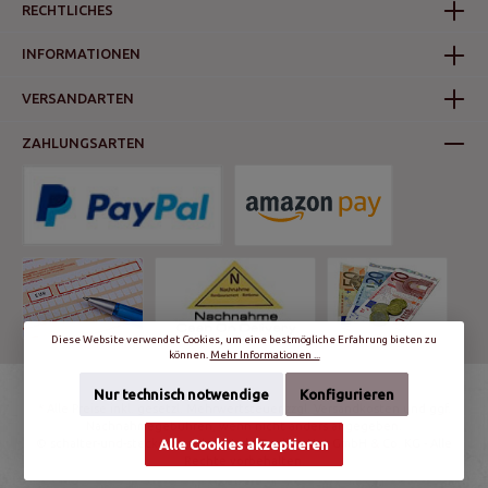
RECHTLICHES
INFORMATIONEN
VERSANDARTEN
ZAHLUNGSARTEN
Diese Website verwendet Cookies, um eine bestmögliche Erfahrung bieten zu
können.
Mehr Informationen ...
Nur technisch notwendige
Konfigurieren
* Alle Preise inkl. gesetzl. Mehrwertsteuer zzgl.
Versandkosten
und ggf.
Nachnahmegebühren, wenn nicht anders angegeben.
© schalter-und-steckdosen.de | World Trading Net GmbH & Co. KG - Alle
Alle Cookies akzeptieren
Rechte vorbehalten.