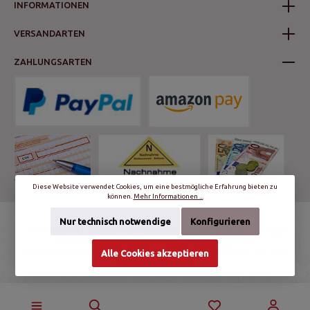
INFORMATIONEN
VERSANDARTEN
ZAHLUNGSARTEN
Diese Website verwendet Cookies, um eine bestmögliche Erfahrung bieten zu
können.
Mehr Informationen ...
Nur technisch notwendige
Konfigurieren
* Alle Preise inkl. gesetzl. Mehrwertsteuer zzgl.
Versandkosten
und ggf.
Nachnahmegebühren, wenn nicht anders angegeben.
© schalter-und-steckdosen.de | World Trading Net GmbH & Co. KG - Alle
Alle Cookies akzeptieren
Rechte vorbehalten.