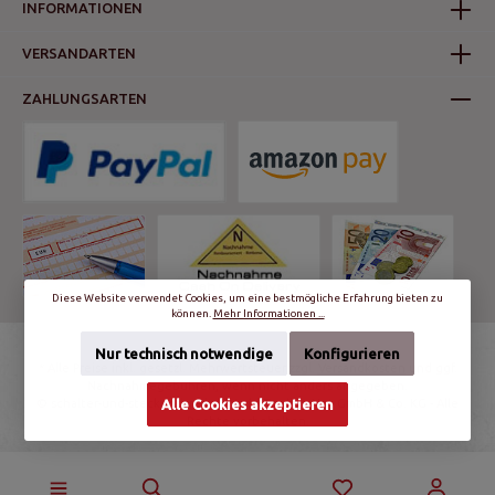
INFORMATIONEN
VERSANDARTEN
ZAHLUNGSARTEN
Diese Website verwendet Cookies, um eine bestmögliche Erfahrung bieten zu
können.
Mehr Informationen ...
Nur technisch notwendige
Konfigurieren
* Alle Preise inkl. gesetzl. Mehrwertsteuer zzgl.
Versandkosten
und ggf.
Nachnahmegebühren, wenn nicht anders angegeben.
© schalter-und-steckdosen.de | World Trading Net GmbH & Co. KG - Alle
Alle Cookies akzeptieren
Rechte vorbehalten.