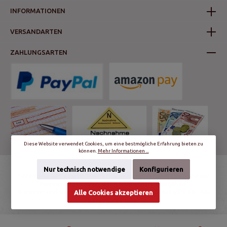
INFORMATIONEN
VERSANDARTEN
ZAHLUNGSARTEN
Diese Website verwendet Cookies, um eine bestmögliche Erfahrung bieten zu
können.
Mehr Informationen ...
Nur technisch notwendige
Konfigurieren
* Alle Preise inkl. gesetzl. Mehrwertsteuer zzgl.
Versandkosten
und ggf.
Nachnahmegebühren, wenn nicht anders angegeben.
© schalter-und-steckdosen.de | World Trading Net GmbH & Co. KG - Alle
Alle Cookies akzeptieren
Rechte vorbehalten.