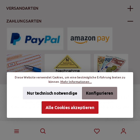
VERSANDARTEN
ZAHLUNGSARTEN
Diese Website verwendet Cookies, um eine bestmögliche Erfahrung bieten zu
können.
Mehr Informationen ...
Nur technisch notwendige
Konfigurieren
* Alle Preise inkl. gesetzl. Mehrwertsteuer zzgl.
Versandkosten
und ggf.
Nachnahmegebühren, wenn nicht anders angegeben.
© schalter-und-steckdosen.de | World Trading Net GmbH & Co. KG - Alle
Alle Cookies akzeptieren
Rechte vorbehalten.