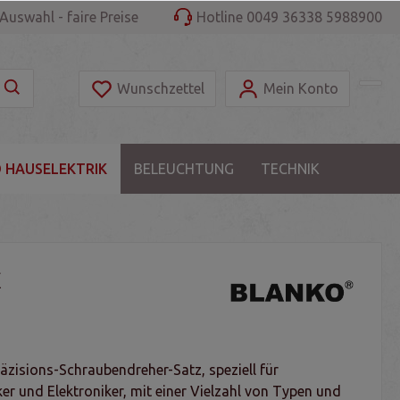
Auswahl - faire Preise
Hotline 0049 36338 5988900
Wunschzettel
Mein Konto
 HAUSELEKTRIK
BELEUCHTUNG
TECHNIK
räzisions-Schraubendreher-Satz, speziell für
r und Elektroniker, mit einer Vielzahl von Typen und